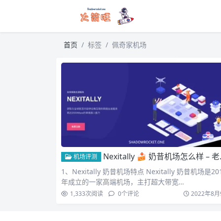
首页
标签
佩奇家机场
Nexitally 🍰 奶昔机场怎么样 – 老牌高端稳定 SS/Trojan 机场推荐 ｜ 唯云莞港专线 | 苏日专线
机场评测
1、Nexitally 奶昔机场特点 Nexitally 奶昔机场是20
年成立的一家高端机场，主打超大带宽…
1,333
次阅读
0
个评论
2022年8月