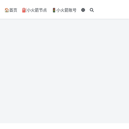
🏠️首页
⛽小火箭节点
🚦小火箭账号