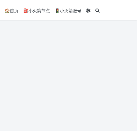
🏠️首页
⛽小火箭节点
🚦小火箭账号