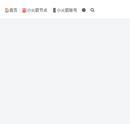
🏠️首页
⛽小火箭节点
🚦小火箭账号