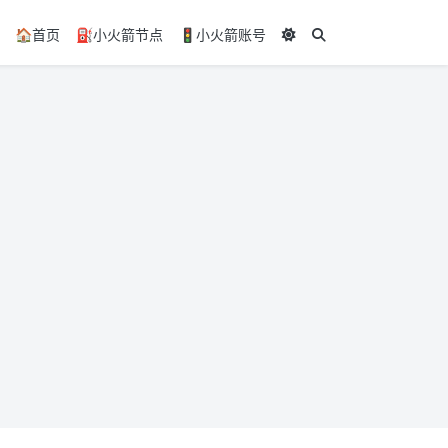
🏠️首页
⛽小火箭节点
🚦小火箭账号