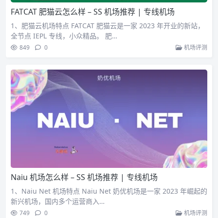
FATCAT 肥猫云怎么样 – SS 机场推荐 | 专线机场
1、肥猫云机场特点 FATCAT 肥猫云是一家 2023 年开业的新站，
全节点 IEPL 专线，小众精品。 肥…
849
0
机场评测
Naiu 机场怎么样 – SS 机场推荐 | 专线机场
1、Naiu Net 机场特点 Naiu Net 奶优机场是一家 2023 年崛起的
新兴机场，国内多个运营商入…
749
0
机场评测