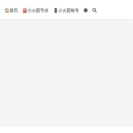
🏠️首页
⛽小火箭节点
🚦小火箭账号