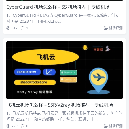
CyberGuard 机场怎么样 – SS 机场推荐 | 专线机场
1、CyberGuard 机场特点 CyberGuard 是一家机场新站，创立
时间是 2023 年，国内入口支…
817
1
机场评测
飞机云机场怎么样 – SSR/V2ray 机场推荐 | 专线机场
1、飞机云机场特点 飞机云是一家老牌机场桔子云的新站，创立时
间是 2022 年，和主站线路一样，移动、联通、电…
729
0
机场评测