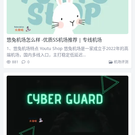
悠兔机场怎么样 -优质SS机场推荐 | 专线机场
1、悠兔机场特点 Youtu Shop 悠兔机场是一家成立于2022年的高
端机场，国内多线入口，主打稳定低延迟…
881
0
机场评测