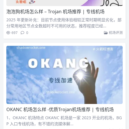
泡泡狗机场怎么样 – Trojan 机场推荐 | 专线机场
2025 年更新补充：目前节点使用体验相较正常时期明显劣化，部
分常用地区节点全数超时不可用的状态，推荐程度已经…
697
0
机场评测
OKANC 机场怎么样 -优质Trojan机场推荐 | 专线机场
1、OKANC 机场特点 OKANC 机场是一家 2023 开业的机场，BG
P 入口专线机场，有不错的流媒体解…