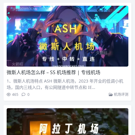
微斯人机场怎么样 – SS 机场推荐 | 专线机场
1、微斯人机场特点 ASH 微斯人机场，2023 年开业的低调小机
场，国内三线入口，有公网隧道中转节点和 IE…
465
0
机场评测