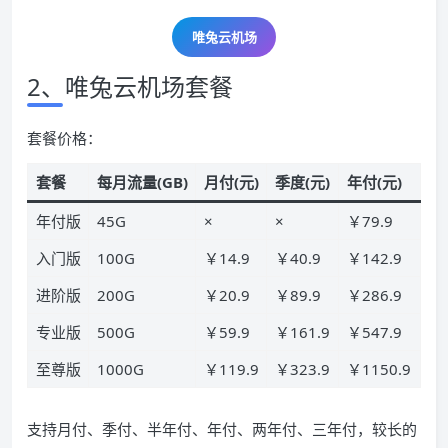
唯兔云
机场
2、唯兔云机场套餐
套餐价格：
套餐
每月流量(GB)
月付(元)
季度(元)
年付(元)
年付版
45G
×
×
￥79.9
入门版
100G
￥14.9
￥40.9
￥142.9
进阶版
200G
￥20.9
￥89.9
￥286.9
专业版
500G
￥59.9
￥161.9
￥547.9
至尊版
1000G
￥119.9
￥323.9
￥1150.9
支持月付、季付、半年付、年付、两年付、三年付，较长的